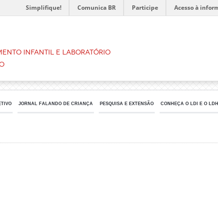
Simplifique!
Comunica BR
Participe
Acesso à infor
ento Infantil e Laboratório
o
ETIVO
JORNAL FALANDO DE CRIANÇA
PESQUISA E EXTENSÃO
CONHEÇA O LDI E O LD