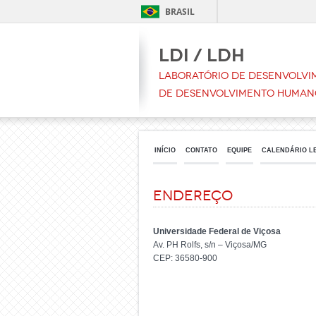
BRASIL
LDI / LDH
Laboratório de Desenvolvim
de Desenvolvimento Human
INÍCIO
CONTATO
EQUIPE
CALENDÁRIO L
Endereço
Universidade Federal de Viçosa
Av. PH Rolfs, s/n – Viçosa/MG
CEP: 36580-900