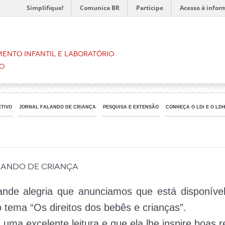
Simplifique!
Comunica BR
Participe
Acesso à infor
ento Infantil e Laboratório
o
ETIVO
JORNAL FALANDO DE CRIANÇA
PESQUISA E EXTENSÃO
CONHEÇA O LDI E O LD
alando de Criança
ande alegria que anunciamos que está disponíve
 tema “Os direitos dos bebês e crianças”.
ma excelente leitura e que ela lhe inspire boas r