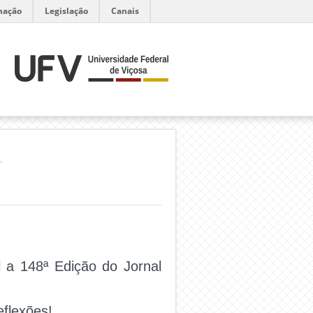
mação
Legislação
Canais
H
l a 148ª Edição do Jornal
eflexões!