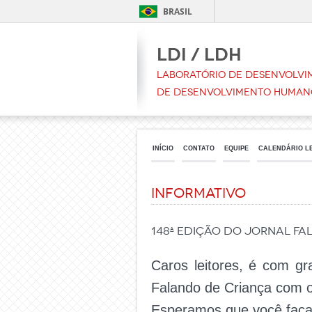
BRASIL
LDI / LDH
Laboratório de Desenvolvim
de Desenvolvimento Human
INÍCIO
CONTATO
EQUIPE
CALENDÁRIO L
Informativo
148ª Edição do Jornal F
Caros leitores, é com gr
Falando de Criança com o
Esperamos que você faça u