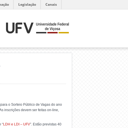
mação
Legislação
Canais
H
 para o Sorteio Público de Vagas do ano
s inscrições devem ser feitas on-line,
e
“
LDH e LDI – UFV
”. Estão previstas 40