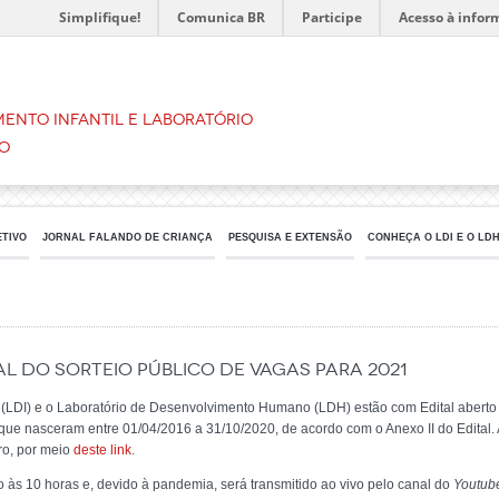
Simplifique!
Comunica BR
Participe
Acesso à infor
ento Infantil e Laboratório
o
ETIVO
JORNAL FALANDO DE CRIANÇA
PESQUISA E EXTENSÃO
CONHEÇA O LDI E O LD
al do Sorteio Público de Vagas para 2021
l (LDI) e o Laboratório de Desenvolvimento Humano (LDH) estão com Edital aberto
que nasceram entre 01/04/2016 a 31/10/2020, de acordo com o Anexo II do Edital. A
iro, por meio
deste link
.
o às 10 horas e, devido à pandemia, será transmitido ao vivo pelo canal do
Youtub