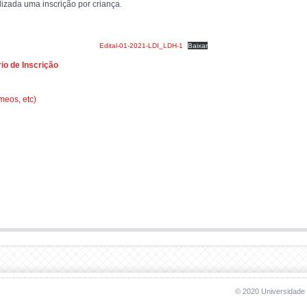
lizada uma inscrição por criança.
Edital-01-2021-LDI_LDH-1
Baixar
io de Inscrição
meos, etc)
© 2020 Universidade 