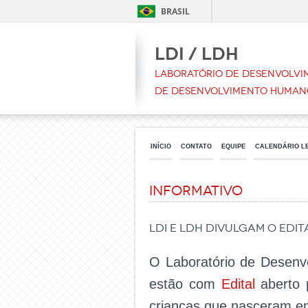
BRASIL
LDI / LDH
Laboratório de Desenvolvim
de Desenvolvimento Human
INÍCIO
CONTATO
EQUIPE
CALENDÁRIO L
Informativo
LDI e LDH divulgam o Edit
O Laboratório de Desenvo
estão com
Edital
aberto 
crianças que nasceram en