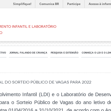
Simplifique!
Comunica BR
Participe
Acesso à infor
ento Infantil e Laboratório
o
ETIVO
JORNAL FALANDO DE CRIANÇA
PESQUISA E EXTENSÃO
CONHEÇA O LDI E O LD
al do Sorteio Público de Vagas para 2022
lvimento Infantil (LDI) e o Laboratório de Des
para o Sorteio Público de Vagas do ano letivo 
tre 01/04/2016 a 31/10/2021, de acordo com o An