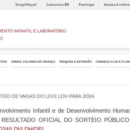
Simplifique!
Comunica BR
Participe
Acesso à infor
ento Infantil e Laboratório
o
ETIVO
JORNAL FALANDO DE CRIANÇA
PESQUISA E EXTENSÃO
CONHEÇA O LDI E O LD
TEIO DE VAGAS DO LDI E LDH PARA 2024
nvolvimento Infantil e de Desenvolvimento Human
 o RESULTADO OFICIAL DO SORTEIO PÚBLICO
024/LDI/LDH/DEI
.