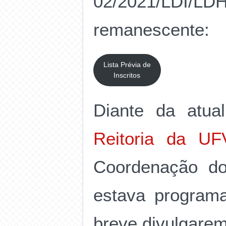
02/2021/LDI/LD
remanescente:
Lista Prévia de
Inscritos
Diante da atua
Reitoria da UF
Coordenação do
estava program
breve divulgarem