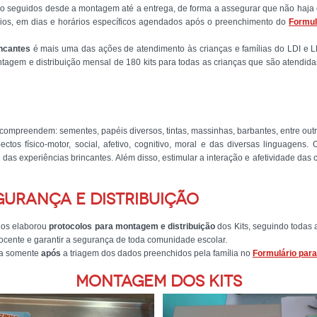
 seguidos desde a montagem até a entrega, de forma a assegurar que não haja c
rios, em dias e horários específicos agendados após o preenchimento do
Formul
incantes
é mais uma das ações de atendimento às crianças e famílias do LDI e L
agem e distribuição mensal de 180 kits para todas as crianças que são atendidas
preendem: sementes, papéis diversos, tintas, massinhas, barbantes, entre outr
tos físico-motor, social, afetivo, cognitivo, moral e das diversas linguagens. O
e das experiências brincantes. Além disso, estimular a interação e afetividade das
urança e distribuição
os elaborou
protocolos para montagem e distribuição
dos Kits, seguindo todas
ocente e garantir a segurança de toda comunidade escolar.
ta somente
após
a triagem dos dados preenchidos pela família no
Formulário para
Montagem dos Kits