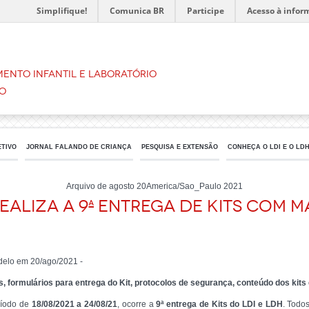
Simplifique!
Comunica BR
Participe
Acesso à infor
ento Infantil e Laboratório
o
ETIVO
JORNAL FALANDO DE CRIANÇA
PESQUISA E EXTENSÃO
CONHEÇA O LDI E O LD
Arquivo de agosto 20America/Sao_Paulo 2021
realiza a 9ª entrega de Kits com M
delo em 20/ago/2021 -
, formulários para entrega do Kit, protocolos de segurança, conteúdo dos kits 
ríodo de
18/08/2021 a 24/08/21
, ocorre a
9ª entrega de Kits do LDI e LDH
. Todo