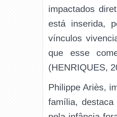
impactados dire
está inserida, 
vínculos vivenci
que esse come
(HENRIQUES, 20
Philippe Ariès, i
família, destac
pela infância fo