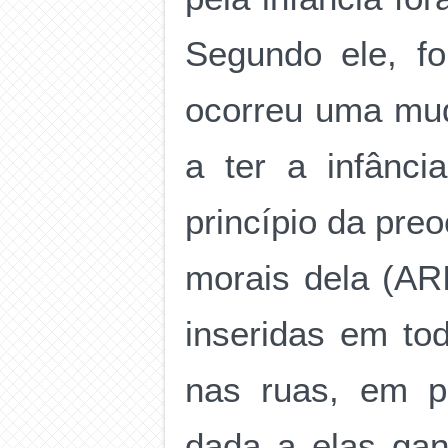
Segundo ele, f
ocorreu uma mud
a ter a infânci
princípio da pre
morais dela (AR
inseridas em to
nas ruas, em pr
dada a elas gan