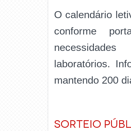
O calendário let
conforme port
nece
laboratórios. In
mantendo 200 di
Sorteio Púb